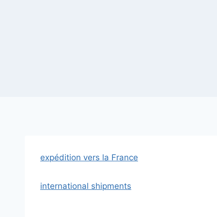
Aller
au
contenu
expédition vers la France
international shipments